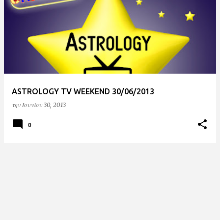
ν
α
ρ
τ
ή
σ
ASTROLOGY TV WEEKEND 30/06/2013
ε
την
Ιουνίου 30, 2013
ι
ς
0