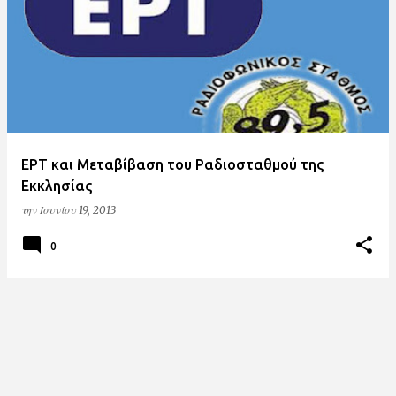
ν
α
ρ
τ
ή
σ
ΕΡΤ και Μεταβίβαση του Ραδιοσταθμού της
ε
Εκκλησίας
ι
την
Ιουνίου 19, 2013
ς
0