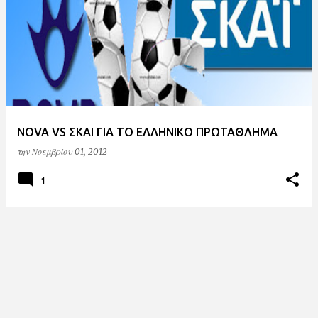
ν
α
ρ
τ
ή
σ
NOVA VS ΣΚΑΙ ΓΙΑ ΤΟ ΕΛΛΗΝΙΚΟ ΠΡΩΤΑΘΛΗΜΑ
ε
την
Νοεμβρίου 01, 2012
ι
ς
1