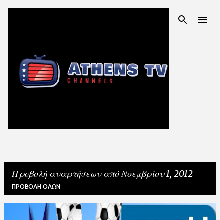
Μετάβαση στο κύριο περιεχόμενο
Προβολή αναρτήσεων από Νοεμβρίου 1, 2012
ΠΡΟΒΟΛΉ ΌΛΩΝ
Α