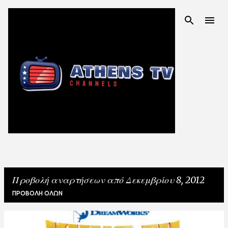
Μετάβαση στο κύριο περιεχόμενο
Προβολή αναρτήσεων από Δεκεμβρίου 8, 2012
ΠΡΟΒΟΛΉ ΌΛΩΝ
Α