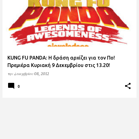
ν
α
ρ
τ
ή
σ
KUNG FU PANDA: Η δράση αρχίζει για τον Πο!
ε
Πρεμιέρα Κυριακή 9 Δεκεμβρίου στις 13.20!
ι
την
Δεκεμβρίου 08, 2012
ς
0