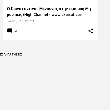
O Κωνσταντίνος Μενούνος στην εκπομπή Μη
μου πεις (High Channel - www.skaisat.com -
skaitube.com/clip)
την
Μαρτίου 18, 2013
4
ΕΣ ΑΝΑΡΤΉΣΕΙΣ