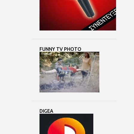
4
Μαΐ 24
3
Μαΐ 23
7
Μαΐ 22
3
Μαΐ 21
8
Μαΐ 20
FUNNY TV PHOTO
3
Μαΐ 19
5
Μαΐ 18
6
Μαΐ 17
6
Μαΐ 16
3
Μαΐ 15
5
Μαΐ 14
DIGEA
6
Μαΐ 13
6
Μαΐ 12