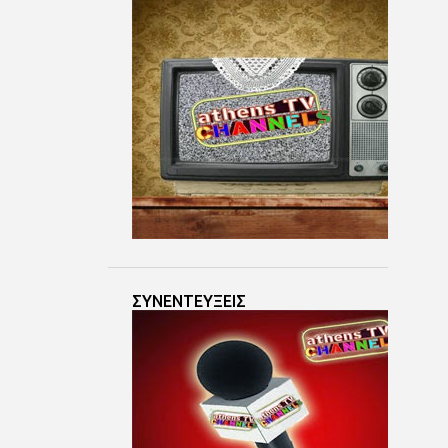
Ιουν 07
9
Ιουν 06
4
Ιουν 05
7
Ιουν 04
4
Ιουν 03
3
Ιουν 02
5
Ιουν 01
3
Μαΐ 30
3
Μαΐ 29
ΣΥΝΕΝΤΕΥΞΕΙΣ
3
Μαΐ 28
4
Μαΐ 27
3
Μαΐ 26
6
Μαΐ 25