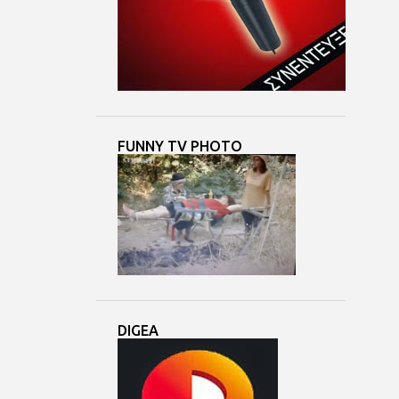
4
Μαΐ 24
3
Μαΐ 23
7
Μαΐ 22
3
Μαΐ 21
8
Μαΐ 20
FUNNY TV PHOTO
3
Μαΐ 19
5
Μαΐ 18
6
Μαΐ 17
6
Μαΐ 16
3
Μαΐ 15
5
Μαΐ 14
DIGEA
6
Μαΐ 13
6
Μαΐ 12