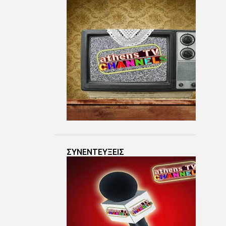
Ιουν 07
9
Ιουν 06
4
Ιουν 05
7
Ιουν 04
4
Ιουν 03
3
Ιουν 02
5
Ιουν 01
3
Μαΐ 30
3
Μαΐ 29
ΣΥΝΕΝΤΕΥΞΕΙΣ
3
Μαΐ 28
4
Μαΐ 27
3
Μαΐ 26
6
Μαΐ 25