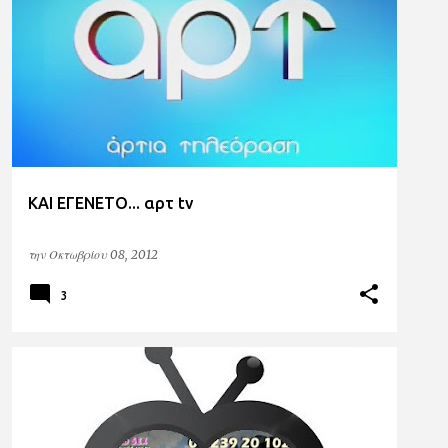
ΑΠΟΚΛΕΙΣΤΙΚΑ
ΑΡΤ TV
ΚΑΙ ΕΓΕΝΕΤΟ... αρτ tv
την
Οκτωβρίου 08, 2012
3
ΑΠΟΚΛΕΙΣΤΙΚΑ
BLUE SKY
EETT
EXTRA 3
HIGH
KONTRA CHANNEL
NOVA
+