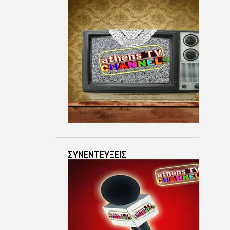
Ιουν 07
9
Ιουν 06
4
Ιουν 05
7
Ιουν 04
4
Ιουν 03
3
Ιουν 02
5
Ιουν 01
3
Μαΐ 30
3
Μαΐ 29
ΣΥΝΕΝΤΕΥΞΕΙΣ
3
Μαΐ 28
4
Μαΐ 27
3
Μαΐ 26
6
Μαΐ 25