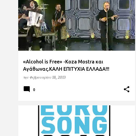
Α
ERT
ET1
EUROVISION
MAD
ν
α
ρ
τ
ή
σ
«Alcohol is Free» -Koza Mostra και
ε
Αγάθωνας.KAΛΗ ΕΠΙΤΥΧΙΑ ΕΛΛΑΔΑ!!!
ι
την
Φεβρουαρίου 18, 2013
ς
0
ERT
ET1
EUROVISION
MAD