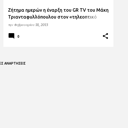
Ζήτημα ημερών η έναρξη του GR TV του Μάκη
Τριανταφυλλόπουλου στον «τηλεοπτικό
αέρα»
την
Φεβρουαρίου 18, 2013
0
ΕΣ ΑΝΑΡΤΉΣΕΙΣ