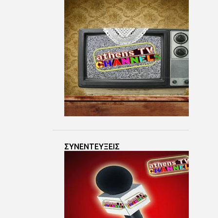
Ιουν 07
9
Ιουν 06
4
Ιουν 05
7
Ιουν 04
4
Ιουν 03
3
Ιουν 02
5
Ιουν 01
3
Μαΐ 30
3
Μαΐ 29
ΣΥΝΕΝΤΕΥΞΕΙΣ
3
Μαΐ 28
4
Μαΐ 27
3
Μαΐ 26
6
Μαΐ 25