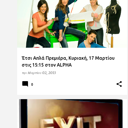
Α
ALPHA
ν
α
ρ
τ
ή
σ
Έτσι Απλά Πρεμιέρα, Κυριακή, 17 Μαρτίου
ε
στις 15:15 στον ALPHA
ι
την
Μαρτίου 02, 2013
ς
0