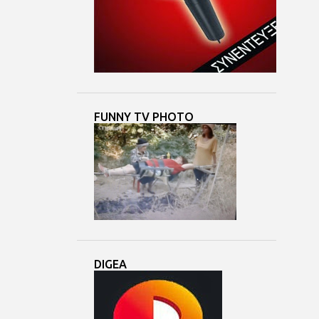
4
Μαΐ 24
3
Μαΐ 23
7
Μαΐ 22
3
Μαΐ 21
8
Μαΐ 20
FUNNY TV PHOTO
3
Μαΐ 19
5
Μαΐ 18
6
Μαΐ 17
6
Μαΐ 16
3
Μαΐ 15
5
Μαΐ 14
DIGEA
6
Μαΐ 13
6
Μαΐ 12